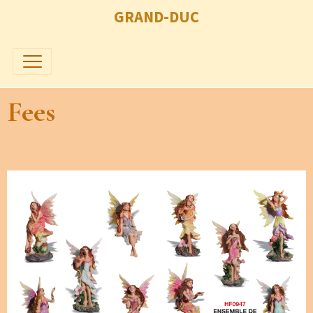
GRAND-DUC
Fees